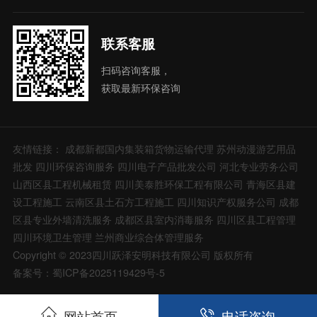
联系客服
扫码咨询客服，
获取最新环保咨询
友情链接：
成都新都国内集装箱货物运输代理
苏州动漫游艺用品
批发
四川环保咨询服务
四川电子产品批发公司
河北专业劳务公司
山西区县工程机械租赁
四川美泰胜环保工程有限公司
青海区县建
设工程施工
云南区县土石方工程施工
四川知识产权服务公司
成都
区县专业外墙清洗服务
成都区县室内消毒服务
四川区县工程管理
四川环境卫生管理
兰州商业综合体管理服务
Copyright © 2023四川跃泽安明科技有限公司 版权所有
备案号：蜀ICP备2025119429号-5
网站首页
电话咨询