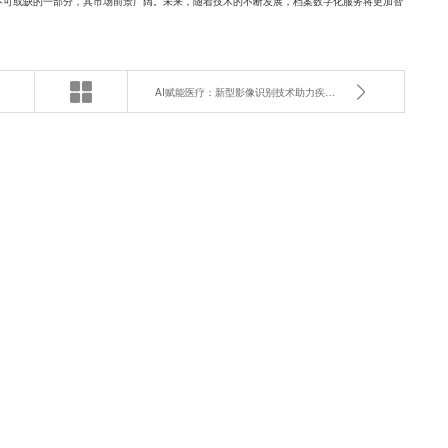
型不可或缺的一部分，其市场前景广阔。未来，随着技术的不断发展，档案数字化服务将更加智
AI赋能医疗：新型影像识别技术助力疾病早筛