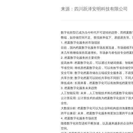
来源：四川跃泽安明科技有限公司
数字化转型已成为当今时代不可逆转的趋势，而档案数
弊端，如存储空间不足、查找效率低下、易损易失等。
1. 档案数字化服务的市场现状
目前，国内档案数字化服务市场发展迅速，市场规模不断
来几年将继续保持高速增长。市场参与者包括专业档案
2. 档案数字化服务的主要优势
提高效率: 档案数字化后，可以通过关键词搜索、智能
节省空间: 将纸质档案数字化后，可以有效节省存储空
安全可靠: 数字化档案存储在云端或安全服务器，不易
共享方便: 数字化档案可以轻松共享给不同部门、不同
降低成本: 长期来看，档案数字化可以有效降低档案管
3. 档案数字化服务未来趋势
人工智能应用: 未来，人工智能技术将在档案数字化
云计算应用: 云计算技术的成熟为档案数字化提供了
全性。
大数据分析: 档案数字化可以为企业和机构提供海量
跨平台兼容: 未来，档案数字化服务将更加注重跨平
4. 档案数字化服务市场前景
随着数字化转型进程不断加速，以及越来越多的企业和
空间。