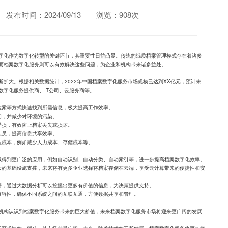
发布时间：2024/09/13
浏览：908次
字化作为数字化转型的关键环节，其重要性日益凸显。传统的纸质档案管理模式存在着诸多
而档案数字化服务则可以有效解决这些问题，为企业和机构带来诸多益处。
扩大。根据相关数据统计，2022年中国档案数字化服务市场规模已达到XX亿元，预计未
数字化服务提供商、IT公司、云服务商等。
检索等方式快速找到所需信息，极大提高工作效率。
间，并减少对环境的污染。
受损，有效防止档案丢失或损坏。
人员，提高信息共享效率。
理成本，例如减少人力成本、存储成本等。
领域得到更广泛的应用，例如自动识别、自动分类、自动索引等，进一步提高档案数字化效率。
强大的基础设施支撑，未来将有更多企业选择将档案存储在云端，享受云计算带来的便捷性和安
数据，通过大数据分析可以挖掘出更多有价值的信息，为决策提供支持。
台兼容性，确保不同系统之间的互联互通，方便数据共享和管理。
机构认识到档案数字化服务带来的巨大价值，未来档案数字化服务市场将迎来更广阔的发展